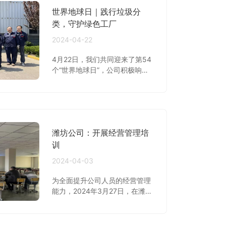
世界地球日｜践行垃圾分
类，守护绿色工厂
2024-04-22
4月22日，我们共同迎来了第54
个“世界地球日”，公司积极响应
号召，特别开展了以“关爱地球，
从我做起”为主题的垃圾分类实践
活动。此次活动由山东、江苏两
地的综合管理部携手组织，旨在
通过现场垃圾分类捡拾的形式，
潍坊公司：开展经营管理培
让员工们亲身参与环保行动，从
而增强他们的环境保护意识，将
训
绿色、低碳、环保的发展理念付
2024-04-03
诸实践。
为全面提升公司人员的经营管理
能力，2024年3月27日，在潍坊
公司四楼会议室，公司轮值总经
理王征宇为车间及班组长负责人
开展经营管理培训项目。本次培