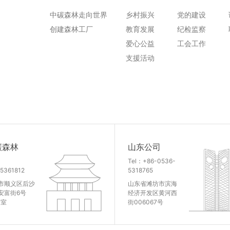
中碳森林走向世界
乡村振兴
党的建设
创建森林工厂
教育发展
纪检监察
爱心公益
工会工作
支援活动
碳森林
山东公司
：
Tel：+86-0536-
5361812
5318765
市顺义区后沙
山东省滩坊市滨海
安富街6号
经济开发区黄河西
0室
街006067号