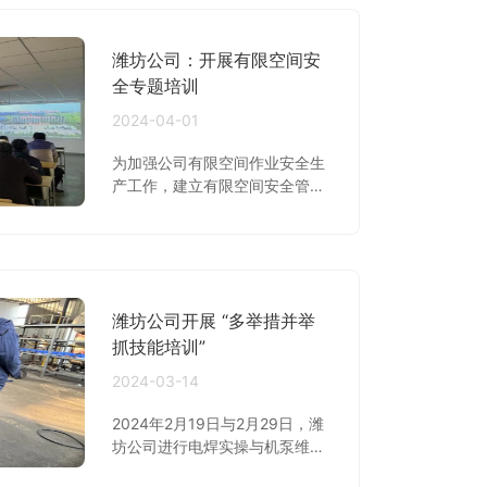
训主要围绕《阿米巴经营管理》
相关内容，逐步提升员工对经营
潍坊公司：开展有限空间安
模式的认识和理解，强化全员经
营意识。
全专题培训
2024-04-01
为加强公司有限空间作业安全生
产工作，建立有限空间安全管理
体系，有效预防和减少此类生产
安全事故发生。2024年3月12
日、13日、14日上午，潍坊公司
在4楼会议室开展“有限空间作业
安全专题培训活动”，由安环部安
潍坊公司开展 “多举措并举
全总监徐玉石为主讲师，培训共
计参加人数为 101人。
抓技能培训”
2024-03-14
2024年2月19日与2月29日，潍
坊公司进行电焊实操与机泵维修
实操培训，培训讲师为设备车间