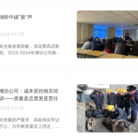
市和布尔津县播撒下了2.7万亩
的树种球，谷雨的到来更是为它
倾听中碳“新”声
们提供了发芽生长的极佳条件。
2024-04-02
龙光焕发展新貌，浪花乘风启新
程。2023-2024年潍坊公司新引
进一批青年才俊。从校园到岗
位，他们迅速转变角色，在各自
的工作岗位上踔厉奋发、开拓创
新、锐意进取、奉献青春力量，
以实际行动为中碳事业发展贡添
潍坊公司：成本质控相关培
砖加瓦、增光添彩。综合管理部
人事专员—石光进 （2023年8月
训——质量是态度更是责任
7日入职，统招本科学历，2023
2024-03-25
年毕业于济宁学院，心理学专
业。） 从大学的象牙塔中走出
对质量的严要求、高标准应牢记
来，满怀着激情和梦想，来到了
于心。为牢树质量至上理念，提
新起点、新环境。在公司各部门
升质量监管效能，2024年3月20
领导的关心指导和同事们的支持