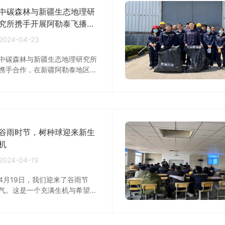
中碳森林与新疆生态地理研
究所携手开展阿勒泰飞播项
目评估：共筑生态恢复新里
2024-04-23
程碑
中碳森林与新疆生态地理研究所
携手合作，在新疆阿勒泰地区开
展飞播项目评估鉴定工作。
谷雨时节，树种球迎来新生
机
2024-04-19
4月19日，我们迎来了谷雨节
气。这是一个充满生机与希望的
时节，大地在春雨的滋润下逐渐
苏醒，万物生长旺盛。去年11月
中碳森林在新疆阿勒泰地区北屯