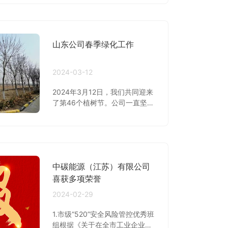
技术骨干员工袁成林，两次培训
内容围绕：1、电焊机安全操作
规程、维护清洁2、渣浆泵、离
心泵、多级泵、柱塞泵、齿轮泵
山东公司春季绿化工作
等常见泵型的结构原理、操作规
程、拆装方法、故障判断、维修
养护等。
2024-03-12
2024年3月12日，我们共同迎来
了第46个植树节。公司一直坚持
绿色发展之路，积极践行"创
新、协调、绿色、开放、共享”新
发展理念，大力实施绿色低碳发
展战略，加大清洁生产和节能减
排，以实际行动探索“双碳”实现
中碳能源（江苏）有限公司
路径。
喜获多项荣誉
2024-02-29
1.市级“520”安全风险管控优秀班
组根据《关于在全市工业企业开