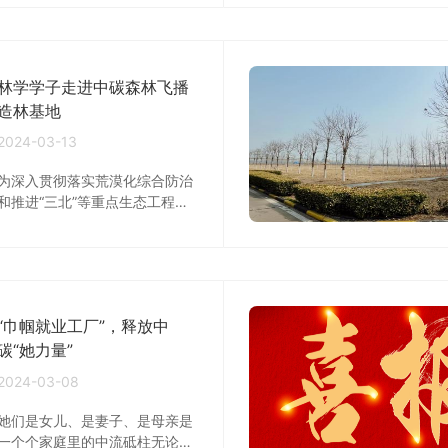
日在潍坊公司4楼会议室组织进
帮助下，按时的完成了本职工作
行成本质控制度相关培训。本次
和日常事务性工作，协助领导保
培训讲师为成本质控总经理曹永
持良好的工作秩序和工作环境，
松，为二三级生产负责人深入展
使各项工作日趋规范化、标准
林学学子走进中碳森林飞播
开质量管理提升培训，建立健全
化、有序化，自身在各方面都得
其质控工作标准化，巩固树立“质
造林基地
到了显著提升。在未来的3-5年
量为本”的意识。
2024-03-13
内我...
为深入贯彻落实荒漠化综合防治
和推进“三北”等重点生态工程建
设会议精神，积极探索荒漠化治
理的方法和技术，努力开创生态
建设高质量发展新局面。2024
年3月8日，塔里木大学园艺与林
学学院党委书记蒋学玮、教师王
“巾帼就业工厂”，释放中
立明、唐瑞德、冯建菊、陈家
力、杨历雨等带领林学专业
碳“她力量”
2020级全体同学在中碳森林资
2024-03-08
源（北京）有限公司飞播造林基
地进行参观实习。
她们是女儿、是妻子、是母亲是
一个个家庭里的中流砥柱无论是