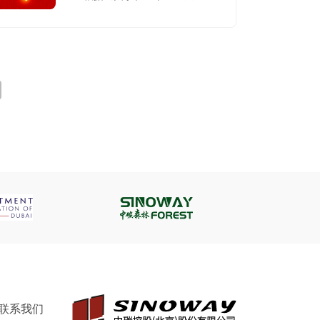
展“520 安全风险管控优秀班
组”创建的通知》（连应急
〔202245 号）《连云港市安委
办关于进一步推进“520 安全风
险管控优秀班组”创建的实施意
见》（连安办〔2023〕55 号）
精神，经企业申报、县区局推
荐，现场评审、市局审核，确定
74 个班组为市级优秀班组，现
将结果予以公布 。2.优秀消防安
全重点单位 3.二零二三年度环境
安全示范企业 4.连云港市2023-
2024年秋冬季重污染天气应急
管控豁免企业 根据市大气办《关
于印发〈连云港市重污染天气应
急管控豁免企业培育方案〉的通
知》（连大气办〔2022〕8号）
要求，我局组织各地开展我市重
污染天气应急管控停限产豁免企
业申报工作，经企业申...
联系我们