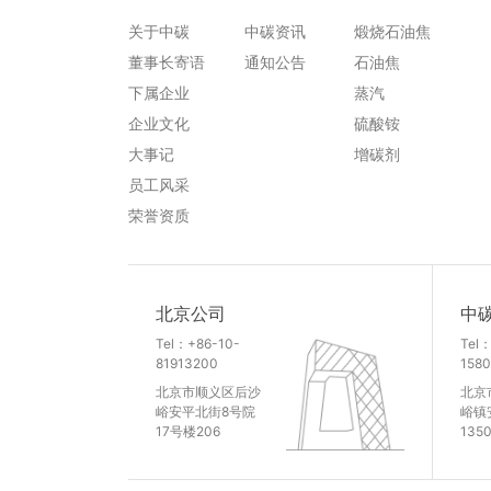
关于中碳
中碳资讯
煅烧石油焦
董事长寄语
通知公告
石油焦
下属企业
蒸汽
企业文化
硫酸铵
大事记
增碳剂
员工风采
荣誉资质
北京公司
中
Tel：+86-10-
Tel
81913200
1580
北京市顺义区后沙
北京
峪安平北街8号院
峪镇
17号楼206
135