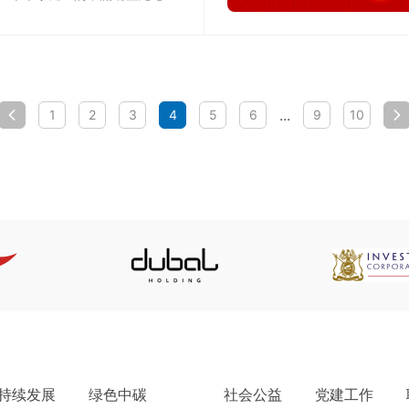
在家里还是在职场她们都演绎着
担当诠释着责任在这个充满希望
与力量的春天里我们迎来了独属
于女性的节日“三八”国际劳动妇
女节。潍坊公司在办公楼4楼举
办了以“培养女性独立精神，激发
...
1
2
3
4
5
6
9
10
女性价值与力量”为主题的“三
八”妇女节活动。公共关系经理赵
秀兰，首先向全体女员工致以真
挚的节日问候，并向为公司辛勤
奉献的女员工们表示衷心的感
谢。本次活动与招商银行联谊，
通过观看纪录片、套圈游戏的形
式营造了欢乐和谐的节日氛围。
江苏公司在多媒体功能室组织了
一场茶话会活动。邀请了全体女
性员工参加，还为大家准备了一
系列关于优秀女性的短片，旨在
向女性员工们展示和致敬来自不
同领域的女性榜...
持续发展
绿色中碳
社会公益
党建工作