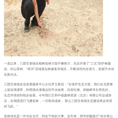
一直以来，三团甘泉镇在植树造林方面不懈努力，先后开展了“三北”防护林建
设、封山育林、“塔河”流域退化林修复等项目，不断深挖内在潜力，发掘节水绿
化新办法。
三团甘泉镇农业发展服务中心主任罗立新说：“在保护生态方面，我们在戈壁滩
上架设滴灌带，利用滴水灌溉达到节水效果，目前红柳、胡杨树等长势良好，
生态环境得到初步改善。今年我们又和中碳森林资源（北京）有限公司达成协
议，在我团进行飞播造林，一旦取得成效， 那么三团甘泉镇生态建设将会有质
的飞跃。”
造林绿化是一件功在当代，利在千秋的大事。近年来，师市积极践行“绿水青山