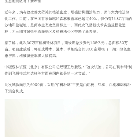
生态脆弱区有了新希望
近年来，为有效改善戈壁滩的植被密度，增强防风固沙能力，师市大力推进绿
化工作。目前，在三团甘泉镇辖区森林覆盖率已超过40%，但仍有15.87万亩的
沙地和盐碱地，是师市生态攻坚目标之一。而此次飞播新技术实施规模化造
林，为三团甘泉镇生态脆弱区及植被稀少区带来了新希望。
据了解，此次30万亩植树造林项目，建设期总投资约1.35亿元，总面积30万
亩。项目建成后，将形成乔木、灌木、草相结合的30万亩规模（一期）绿色生
态屏障，植被覆盖率将大幅提高。
中碳森林资源（北京）有限公司总经理王欣鹏说：“这次试验，公司在‘树种球’制
作到飞播模式的选择等方面在国内都是第一次尝试。”
此次试验面积为6000亩，采用的“树种球”主要是由胡杨、红柳、白榆和刺槐种
子混合构成。