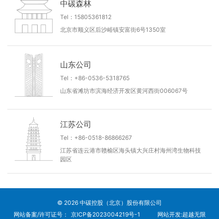
中碳森林
Tel：15805361812
北京市顺义区后沙峪镇安富街6号1350室
山东公司
Tel：+86-0536-5318765
山东省滩坊市滨海经济开发区黄河西街006067号
江苏公司
Tel：+86-0518-86866267
江苏省连云港市赣榆区海头镇大兴庄村海州湾生物科技
园区
© 2026 中碳控股（北京）股份有限公司
网站备案/许可证号：
京ICP备2023004219号-1
网站开发
:
超越无限