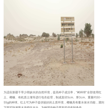
为适应新疆干旱少雨缺水的自然环境，提高种子成活率，“树种球”全部使用红
土、椰糠、有机质土壤等进行包衣处理，制成直径5cm、厚3cm、重量约50-
55g的种球。红土可为种子提供较好的土质环境，椰糠具有蓄水保水功能，遇到
下雨可快速吸水并锁住水分，为种球内种子萌发提供有利条件。