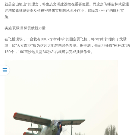
就是金山银山”的理念，将生态文明建设摆在重要位置。而这次飞播造林就是通
过增加森林覆盖率及植被密度来实现防风固沙作业，保障农业生产的顺利实
施。
实施‘双碳’目标贡献新力量
在飞播现场，一台载有800kg“树种球”的固定翼飞机，将“树种球”撒向了戈壁
滩，如“天女散花”般为这片大地带来绿色希望。据推测，每亩地播撒“树种球”约
150个，160亩沙地只需30秒左右就可以完成播撒作业。