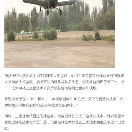
“树种球”处理技术是由陕西理工大学提供，他们主要负责造林绿化树种的选择、
未来幼苗生长监测、病虫害防治以及成林后生态、经济效益的评价等工作。当
日，该大学林业生物技术研究所所长曾海涛博士也来到现场。
曾海涛博士说：“种一棵树，一年能够固碳5-10公斤。采取飞播造林技术，为一
师阿拉尔市顺利实现‘双碳’目标提供坚实保障。”
同时，三团甘泉镇通过飞播造林，大幅度降低了人工造林的成本。针对塔里木
盆地北缘风沙化较严重问题，飞播造林技术的普及正为国家的生态事业作出贡
献。